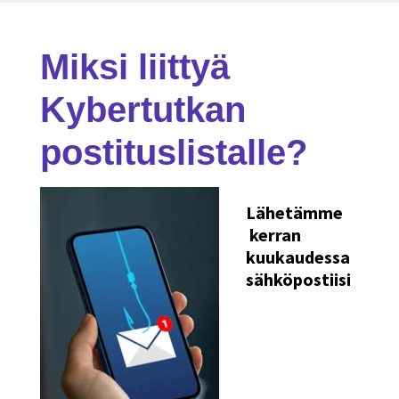
Miksi liittyä
Kybertutkan
postituslistalle?
Lähetämme
kerran
kuukaudessa
sähköpostiisi