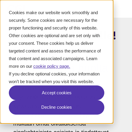
Cookies make our website work smoothly and
securely. Some cookies are necessary for the
proper functioning and security of this website.
Tervetuloa tutkalle!
Other cookies are optional and are set only with
your consent. These cookies help us deliver
Pidetään
targeted content and assess the performance of
that content and associated campaigns. Learn
tietoturvasta huolta
more on our
cookie policy page
.
If you decline optional cookies, your information
won’t be tracked when you visit this website.
Tuomme sähköpostiisi vinkkejä ja
Accept cookies
käytännön esimerkkejä tietoturva- ja
kyberturvallisuusrintamalta.
Decline cookies
Asiantuntijamme lisäävät kirjeeseen
mukaan omat oivalluksensa